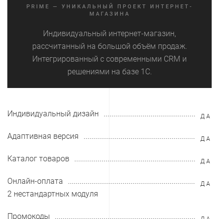
PRIME — УНИКАЛЬНЫЙ ПРОЕКТ ИНТЕРНЕТ-
МАГАЗИНА
Индивидуальный интернет-магазин,
рассчитанный на большой объём продаж.
Интегрированный с современными CRM и
решениями на базе 1С.
Индивидуальный дизайн
ДА
Адаптивная версия
ДА
Каталог товаров
ДА
Онлайн-оплата
ДА
2 нестандартных модуля
Промокоды
ДА