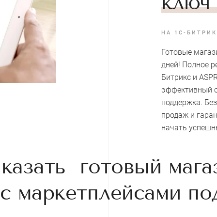
ключ
НА 1С-БИТРИК
Готовые магази
дней! Полное р
Битрикс и ASPR
эффективный о
поддержка. Бе
продаж и гаран
начать успешн
казать готовый мага
с маркетплейсами по