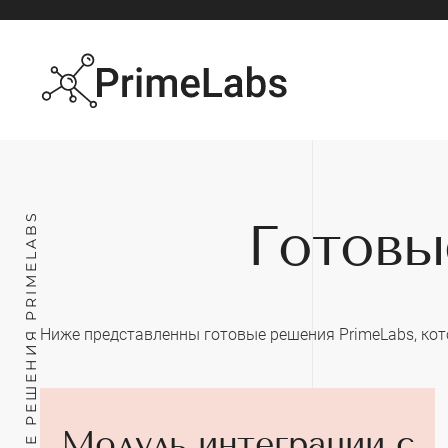
Skip
to
main
content
ГОТОВЫЕ РЕШЕНИЯ PRIMELABS
Готовы
Ниже представленны готовые решения PrimeLabs, кот
Модуль интеграции с